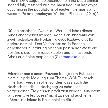
”The mtDNA sequence obtained from the dead animal
indeed fully matched with the most frequent haplotype
occurring in the populations of eastern Germany and
western Poland (haplotype W1 from Pilot et al. (2010).”
Dürfen ernsthafte Zweifel an Wert und Inhalt dieser
Arbeit angemeldet werden, wenn sich innerhalb von
zwei Textseiten die Herkunft dieses Kadavers völlig
anders darstellt. Den Verfassern sei in Sachen
genetischer Zuordnung nicht nur polnischer Wölfe die
Lektüre dieser sehr respektablen und umfassenden
Arbeit aus Polen empfohlen
(Czernomska et al.)
Erlernbar aus diesem Prozess ist in jedem Fall, dass
nicht nur jede Meldung zum Thema „WOLF“ kritisch
hinterfragt werden sollte, sondern dass auch die
Nachrichten, die im Nachgang zu schon fast
vergessenen Ereignissen produziert werden, aus ihrem
längeren „Reifeprozess“ nicht zwingend auch eine
höhere intellektuelle Reife ableiten dürfen.