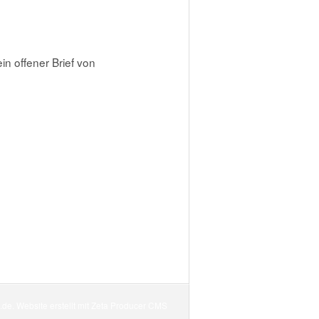
n offener Brief von
.de.
Website erstellt mit Zeta Producer CMS