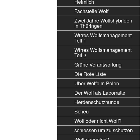
Heimlich
Fachstelle Wolf
Zwei Jahre Wolfshybriden
in Thüringen
Wirres Wolfsmanagement
Teil 1
Wirres Wolfsmanagement
Teil 2
Grüne Verantwortung
Die Rote Liste
Über Wölfe in Polen
Der Wolf als Laborratte
Herdenschutzhunde
Scheu
Wolf oder nicht Wolf?
schiessen um zu schützen
Wölfe harmlos?