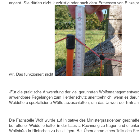
angeht. Sie dürfen nicht kurzfristig oder nach dem Ermessen von Einzel
wir. Das funktioniert nicht.
-Für die praktische Anwendung der viel gerühmten Wolfsmanagementvero
anwendbare Regelungen zum Herdenschutz unentbehrlich, wenn es darum 
Weidetiere spezialisierte Wölfe abzuschießen, um das Unwort der Entna
Die Fachstelle Wolf wurde auf Initiative des Ministerpräsidenten gescha
betroffener Weidetierhalter in der Lausitz Rechnung zu tragen und offen
Wolfsbüro in Rietschen zu beseitigen. Bei Übernahme eines Teils des Pe