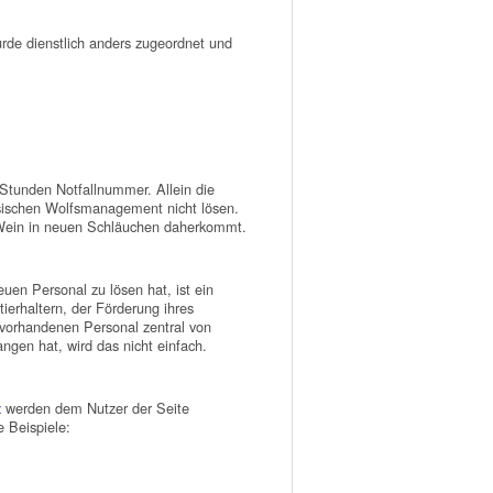
de dienstlich anders zugeordnet und
4-Stunden Notfallnummer. Allein die
hsischen Wolfsmanagement nicht lösen.
e Wein in neuen Schläuchen daherkommt.
uen Personal zu lösen hat, ist ein
ierhaltern, der Förderung ihres
 vorhandenen Personal zentral von
ngen hat, wird das nicht einfach.
z
werden dem Nutzer der Seite
e Beispiele: