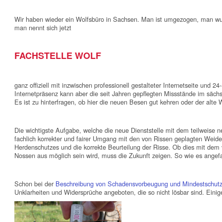
Wir haben wieder ein Wolfsbüro in Sachsen. Man ist umgezogen, man wur
man nennt sich jetzt
FACHSTELLE WOLF
ganz offiziell mit inzwischen professionell gestalteter Internetseite und 2
Internetpräsenz kann aber die seit Jahren gepflegten Missstände im säc
Es ist zu hinterfragen, ob hier die neuen Besen gut kehren oder der alt
Die wichtigste Aufgabe, welche die neue Dienststelle mit dem teilweise ne
fachlich korrekter und fairer Umgang mit den von Rissen geplagten Weidet
Herdenschutzes und die korrekte Beurteilung der Risse. Ob dies mit dem
Nossen aus möglich sein wird, muss die Zukunft zeigen. So wie es angefa
Schon bei der
Beschreibung von Schadensvorbeugung und Mindestschut
Unklarheiten und Widersprüche angeboten, die so nicht lösbar sind. Einig