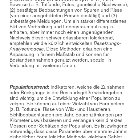
Beweise (z. B. Totfunde, Fotos, genetische Nachweise),
(2) bestätigte Beobachtungen von Spuren und Risse
(von einer ausgebildeten Person bestätigt) und (3)
unbestätigte Meldungen. Um ein stärker differenziertes
Bild von Verbreitung und Lebensraumnutzung zu
erhalten, aber immer noch einen ungenügenden
Nachweis dieser schwer erfassbaren tolerierend,
empfehlen wir die kürzlich entwickelten
Besetzungs-
. Diese Methoden erlauben eine
Analysemodelle
Anpassung in feinem Maßstab und können für
Bestandsannahmen genutzt werden, speziell in
Verbindung mit weiteren Daten.
Indikatoren, welche die Zunahmen
Populationstrend
:
oder Rückgänge in der Bestandsgröße wiedergeben,
sind wichtig, um die Entwicklung einer Population zu
zeigen. Sie können auf einer Vielzahl von Parametern
(z. B. Totfunde, Risse von Wild- und Haustieren,
Sichtbeobachtungen pro Jahr, Spurenzählungen pro
Kilometer usw.) basieren und verlangen kein direktes
Messen oder Schätzen der Population. Es ist zwingend
notwendig, dass diese Parameter über mehrere Jahr in
einheitlicher Form (gleiche Methode, gleiches Gebiet,