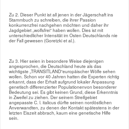
Zu 2. Dieser Punkt ist all jenen in der Jägerschaft ins
Stammbuch zu schreiben, die ihrer Passion
konkurrenzfrei nachgehen möchten und daher ihr
Jagdgebiet „wolfsfrei“ haben wollen. Dies ist mit
unterschiedlicher Intensität im Osten Deutschlands nie
der Fall gewesen (Goretzki et al.).
Zu 3. Hier seien in besondere Weise diejenigen
angesprochen, die Deutschland heute als das
wichtigste „TRANSITLAND“europäischer Wölfe sehen
wollen. Schon vor 40 Jahren hatten die Experten richtig
erkannt, dass der Erhalt aufgrund lokaler Anpassung
genetisch differenzierter Populationenvon besonderer
Bedeutung sei. Es gibt keinen Grund, diese Erkenntnis
in Zweifel zu ziehen. Der seinem Streifgebiet
angepasste C. l. italicus dürfte seinen nordöstlichen
Anverwandten, zu denen der Kontakt spätestens in der
letzten Eiszeit abbrach, kaum eine genetische Hilfe
sein.