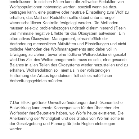
beeinflussen. In solchen Fällen kann die zeitweise Reduktion von
Wolfspopulationen notwendig werden, speziell wenn sie dazu
beitragen kann, eine positive oder neutrale Einstellung zum Wolf zu
erhalten; das Maß der Reduktion sollte dabei unter strenger
wissenschaftlicher Kontrolle festgelegt werden. Die Methoden
müssen selektiv, problembezogen undstark diskriminierend (?)sein
und minimale negative Effekte für das Ökosystem aufweisen. Ein
alternatives Ökosystem-Management, einschließlich der
Veränderung menschlicher Aktivitäten und Einstellungen und nicht
tödliche Methoden des Wolfsmanagements sind dabei voll in
Erwägung zu ziehen, bevor eine tödliche Wolfsreduktioneingesetzt
wird.Das Ziel des Wolfsmanagements muss es sein, eine gesunde
Balance in allen Teilen des Ökosystems wieder herzustellen und zu
erhalten. Wolfsreduktion soll niemals in der vollständigen
Entfernung der Artaus irgendeinem Teil seines natürlichen
Verbreitungsgebietes münden.
7.Der Effekt größerer Umweltveränderungen durch ökonomische
Entwicklung kann ernste Konsequenzen für das Überleben der
Wölfeoder ihrerBeutetiere haben, wo Wölfe heute existieren. Die
Anerkennung der Wichtigkeit und des Status von Wölfen sollte in
der Gesetzgebung und Planung für jede Region einbezogen
werden.