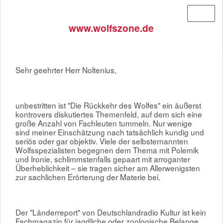
Menü
www.wolfszone.de
Sehr geehrter Herr Noltenius,
unbestritten ist "Die Rückkehr des Wolfes" ein äußerst
kontrovers diskutiertes Themenfeld, auf dem sich eine
große Anzahl von Fachleuten tummeln. Nur wenige
sind meiner Einschätzung nach tatsächlich kundig und
seriös oder gar objektiv. Viele der selbsternannten
Wolfsspezialisten begegnen dem Thema mit Polemik
und Ironie, schlimmstenfalls gepaart mit arroganter
Überheblichkeit – sie tragen sicher am Allerwenigsten
zur sachlichen Erörterung der Materie bei.
Der "Länderreport" von Deutschlandradio Kultur ist kein
Fachmagazin für jagdliche oder zoologische Belange.