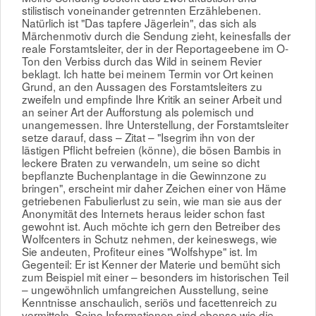
stilistisch voneinander getrennten Erzählebenen.
Natürlich ist "Das tapfere Jägerlein", das sich als
Märchenmotiv durch die Sendung zieht, keinesfalls der
reale Forstamtsleiter, der in der Reportageebene im O-
Ton den Verbiss durch das Wild in seinem Revier
beklagt. Ich hatte bei meinem Termin vor Ort keinen
Grund, an den Aussagen des Forstamtsleiters zu
zweifeln und empfinde Ihre Kritik an seiner Arbeit und
an seiner Art der Aufforstung als polemisch und
unangemessen. Ihre Unterstellung, der Forstamtsleiter
setze darauf, dass – Zitat – "Isegrim ihn von der
lästigen Pflicht befreien (könne), die bösen Bambis in
leckere Braten zu verwandeln, um seine so dicht
bepflanzte Buchenplantage in die Gewinnzone zu
bringen", erscheint mir daher Zeichen einer von Häme
getriebenen Fabulierlust zu sein, wie man sie aus der
Anonymität des Internets heraus leider schon fast
gewohnt ist. Auch möchte ich gern den Betreiber des
Wolfcenters in Schutz nehmen, der keineswegs, wie
Sie andeuten, Profiteur eines "Wolfshype" ist. Im
Gegenteil: Er ist Kenner der Materie und bemüht sich
zum Beispiel mit einer – besonders im historischen Teil
– ungewöhnlich umfangreichen Ausstellung, seine
Kenntnisse anschaulich, seriös und facettenreich zu
vermitteln. Seine Informationen sind ebenso wie die