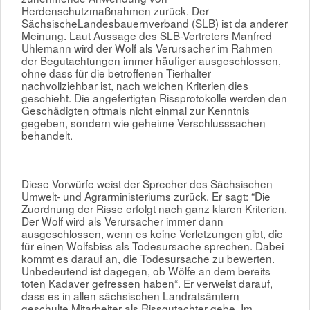
Herdenschutzmaßnahmen zurück. Der
SächsischeLandesbauernverband (SLB) ist da anderer
Meinung. Laut Aussage des SLB-Vertreters Manfred
Uhlemann wird der Wolf als Verursacher im Rahmen
der Begutachtungen immer häufiger ausgeschlossen,
ohne dass für die betroffenen Tierhalter
nachvollziehbar ist, nach welchen Kriterien dies
geschieht. Die angefertigten Rissprotokolle werden den
Geschädigten oftmals nicht einmal zur Kenntnis
gegeben, sondern wie geheime Verschlusssachen
behandelt.
Diese Vorwürfe weist der Sprecher des Sächsischen
Umwelt- und Agrarministeriums zurück. Er sagt: “Die
Zuordnung der Risse erfolgt nach ganz klaren Kriterien.
Der Wolf wird als Verursacher immer dann
ausgeschlossen, wenn es keine Verletzungen gibt, die
für einen Wolfsbiss als Todesursache sprechen. Dabei
kommt es darauf an, die Todesursache zu bewerten.
Unbedeutend ist dagegen, ob Wölfe an dem bereits
toten Kadaver gefressen haben“. Er verweist darauf,
dass es in allen sächsischen Landratsämtern
geschulte Mitarbeiter als Rissgutachter gebe. Im