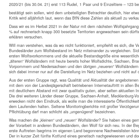
2020/21 (bis 30.04. 21) erst 113 Rudel, 1 Paar und 9 Einzeltiere – 123 bes
bestätigt sein sollen, wird dem unbeteiligten Betrachter deutlich, hier e
Kritik wird alljährlich laut, wenn das BfN diese Zahlen als aktuell zu verka
Dass wir es im Herbst 2021 in der Natur mit dem nächsten Wolfsjahrgang
% auf rechnerisch knapp 300 besetzte Territorien angewachsen sein dürft
erklären versuchen.
Will man verstehen, was da wo nicht funktioniert, empfiehlt es sich, die V
Bundesländer zum Wolfsbestand im Netz miteinander zu vergleichen. Sich
ersten Wolfsvorkommens und die aktuelle Bestandsgröße eine wesentliche
„älteren“ Wolfsländern mit heute bereits hoher Wolfsdichte, Sachsen, B
Vorpommern und Niedersachsen und den übrigen „neueren“ Wolfsländern z
sich dabei immer nur auf die Darstellung im Netz beziehen und nicht auf d
Aus der ersten Gruppe ragt, was Qualität und Aktualität der angebotene
mit dem von der Landesjägerschaft betriebenen Internetauftritt in allen B
mit deutlichem Abstand mit zwar qualitativ guten, aber selten aktuellen In
Die drei weiteren Länder dieser Gruppe, Sachsen-Anhalt, Mecklenburg-
erwecken nicht den Eindruck, als wolle man die interessierte Öffentlichke
dem Laufenden halten. Seltene Monitoringberichte mit großer Verzögerun
Pflichtübung darf man schlicht als „ungenügend“ bezeichnen.
Was machen die „kleinen“ und „neuen“ Wolfsländer? Sie haben eines gem
der Vorarbeit in anderen Bundesländern, den Wolf für sich neu. In der Be
erste Auftreten Isegrims im eigenen Land begonnene Nachweislisten könne
Der in kurzer Zeit fünfte Kotfund eines genetisch nachgewiesenen und dort 