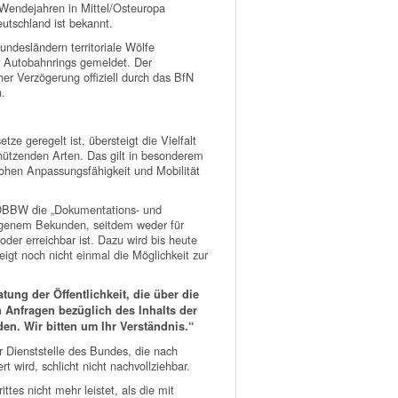
n Wendejahren in Mittel/Osteuropa
utschland ist bekannt.
ndesländern territoriale Wölfe
r Autobahnrings gemeldet. Der
er Verzögerung offiziell durch das BfN
n.
ze geregelt ist, übersteigt die Vielfalt
chützenden Arten. Das gilt in besonderem
ohen Anpassungsfähigkeit und Mobilität
 DBBW die „Dokumentations- und
eigenem Bekunden, seitdem weder für
der erreichbar ist. Dazu wird bis heute
eigt noch nicht einmal die Möglichkeit zur
ung der Öffentlichkeit, die über die
 Anfragen bezüglich des Inhalts der
en. Wir bitten um Ihr Verständnis.“
r Dienststelle des Bundes, die nach
t wird, schlicht nicht nachvollziehbar.
tes nicht mehr leistet, als die mit