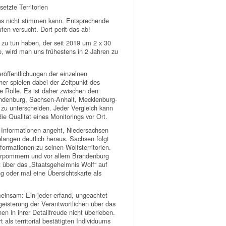
etzte Territorien
twas nicht stimmen kann. Entsprechende
ufen versucht. Dort perlt das ab!
 zu tun haben, der seit 2019 um 2 x 30
e, wird man uns frühestens in 2 Jahren zu
eröffentlichungen der einzelnen
er spielen dabei der Zeitpunkt des
 Rolle. Es ist daher zwischen den
randenburg, Sachsen-Anhalt, Mecklenburg-
u unterscheiden. Jeder Vergleich kann
ie Qualität eines Monitorings vor Ort.
n Informationen angeht, Niedersachsen
elangen deutlich heraus. Sachsen folgt
formationen zu seinen Wolfsterritorien.
Vorpommern und vor allem Brandenburg
it über das „Staatsgeheimnis Wolf“ auf
g oder mal eine Übersichtskarte als
einsam: Ein jeder erfand, ungeachtet
geisterung der Verantwortlichen über das
n in ihrer Detailfreude nicht überleben.
als territorial bestätigten Individuums