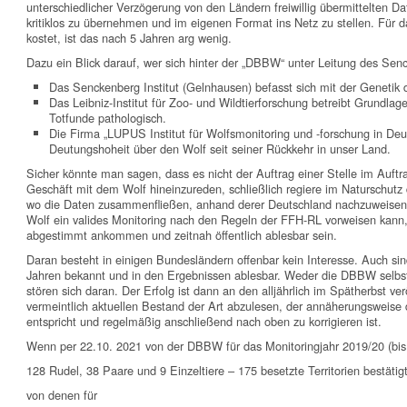
unterschiedlicher Verzögerung von den Ländern freiwillig übermittelten
kritiklos zu übernehmen und im eigenen Format ins Netz zu stellen. Für d
kostet, ist das nach 5 Jahren arg wenig.
Dazu ein Blick darauf, wer sich hinter der „DBBW“ unter Leitung des Sen
Das Senckenberg Institut (Gelnhausen) befasst sich mit der Genetik 
Das Leibniz-Institut für Zoo- und Wildtierforschung betreibt Grundla
Totfunde pathologisch.
Die Firma „LUPUS Institut für Wolfsmonitoring und -forschung in Deut
Deutungshoheit über den Wolf seit seiner Rückkehr in unser Land.
Sicher könnte man sagen, dass es nicht der Auftrag einer Stelle im Auftr
Geschäft mit dem Wolf hineinzureden, schließlich regiere im Naturschutz
wo die Daten zusammenfließen, anhand derer Deutschland nachzuweisen 
Wolf ein valides Monitoring nach den Regeln der FFH-RL vorweisen kann, 
abgestimmt ankommen und zeitnah öffentlich ablesbar sein.
Daran besteht in einigen Bundesländern offenbar kein Interesse. Auch sin
Jahren bekannt und in den Ergebnissen ablesbar. Weder die DBBW selbst,
stören sich daran. Der Erfolg ist dann an den alljährlich im Spätherbst ve
vermeintlich aktuellen Bestand der Art abzulesen, der annäherungswei
entspricht und regelmäßig anschließend nach oben zu korrigieren ist.
Wenn per 22.10. 2021 von der DBBW für das Monitoringjahr 2019/20 (bis
128 Rudel, 38 Paare und 9 Einzeltiere – 175 besetzte Territorien bestätig
von denen für