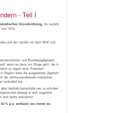
dern - Teil I
So lautete
demokratischen Grundordnung.
“ von 1972.
undes und der Länder mit dem Wolf und
esnaturschutz- und Bundesjagdgesetz
 soll, wenn es denn um Dinge geht, die in
lich zu regeln sind. Praktisch
In Bayern wäre die ausgesetzte Jagdzeit
eit der Jahrtausendwende inzwischen
al verändert hat.
 aber deshalb keinesfalls neu zu erfinden
atgeneralist bewegt er sich ungeniert
 sich leicht reduzieren:
 30 % p.a. weltweit, wo immer es