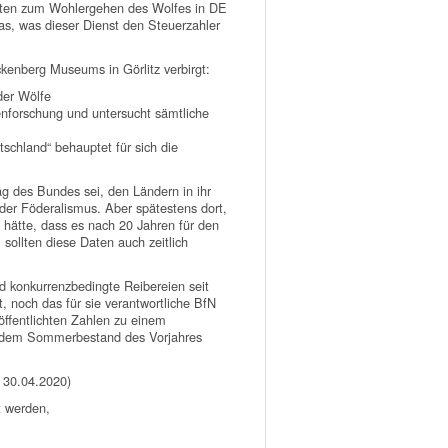
 Daten zum Wohlergehen des Wolfes in DE
as, was dieser Dienst den Steuerzahler
ckenberg Museums in Görlitz verbirgt:
der Wölfe
genforschung und untersucht sämtliche
schland“ behauptet für sich die
ag des Bundes sei, den Ländern in ihr
 der Föderalismus. Aber spätestens dort,
hätte, dass es nach 20 Jahren für den
sollten diese Daten auch zeitlich
d konkurrenzbedingte Reibereien seit
 noch das für sie verantwortliche BfN
röffentlichten Zahlen zu einem
se dem Sommerbestand des Vorjahres
 30.04.2020)
t werden,