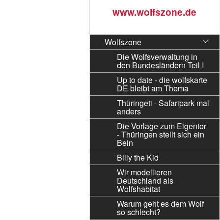
www.wolfszone.de
Wolfszone
Die Wolfsverwaltung in
den Bundesländern Teil I
Up to date - die wolfskarte
DE bleibt am Thema
Thüringeti - Safaripark mal
anders
Die Vorlage zum Eigentor
- Thüringen stellt sich ein
Bein
Billy the Kid
Wir modellieren
Deutschland als
Wolfshabitat
Warum geht es dem Wolf
so schlecht?