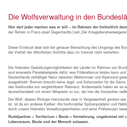
Die Wolfsverwaltung in den Bundeslän
Hier darf jeder machen was er will – im Rahmen der freiheitlich 
der Refrain in Franz-Josef Degenhardts Lied „Der Kriegsdienstverweigerer
Dieser Eindruck lässt sich bei genauer Betrachtung des Umgangs des B
der Vielfalt der öffentlichen Auftritte dazu im Internet nicht verhehlen.
Die föderalen Gestaltungsmöglichkeiten der Länder im Rahmen von Bund
sind einerseits Paradebeispiele dafür, was Föderalismus leisten kann und
Deutschlands vielfältiger Natur zwischen Wattenmeer und Alpenrand gesetz
ausgedrückt: Bremen braucht keine Jagd- und Schonzeiten für die Gams. 
des Seehundes von vergleichbarer Relevanz. Andererseits haben wir es s
deutschlandweit mit einem Mitspieler zu tun, der hier die Vorzeichen radik
Der Wolf, dessen Biologie hierzulande zwar in Vergessenheit geraten war,
ist, ist da ein anderes Kaliber. Als hochmobiler Spitzenprädator und Habit
durch unsere föderalen Verwaltungseinheiten und seine Präferenzen lassen
Rudelpartner + Territorium + Beute = Vermehrung, ungebremst mit ±
Lebensraum, Beute und der Mensch zulassen.