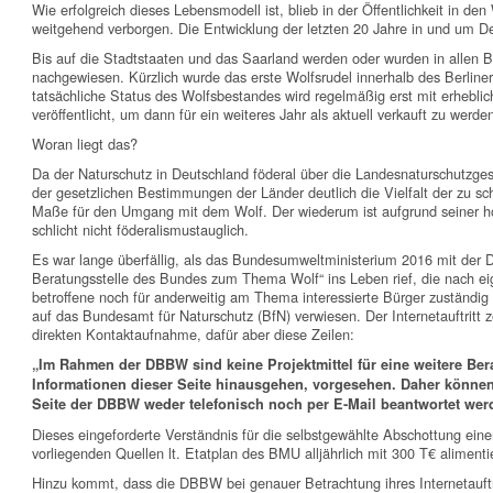
Wie erfolgreich dieses Lebensmodell ist, blieb in der Öffentlichkeit in de
weitgehend verborgen. Die Entwicklung der letzten 20 Jahre in und um De
Bis auf die Stadtstaaten und das Saarland werden oder wurden in allen Bu
nachgewiesen. Kürzlich wurde das erste Wolfsrudel innerhalb des Berline
tatsächliche Status des Wolfsbestandes wird regelmäßig erst mit erheblich
veröffentlicht, um dann für ein weiteres Jahr als aktuell verkauft zu werde
Woran liegt das?
Da der Naturschutz in Deutschland föderal über die Landesnaturschutzgeset
der gesetzlichen Bestimmungen der Länder deutlich die Vielfalt der zu s
Maße für den Umgang mit dem Wolf. Der wiederum ist aufgrund seiner h
schlicht nicht föderalismustauglich.
Es war lange überfällig, als das Bundesumweltministerium 2016 mit der
Beratungsstelle des Bundes zum Thema Wolf“ ins Leben rief, die nach 
betroffene noch für anderweitig am Thema interessierte Bürger zuständig o
auf das Bundesamt für Naturschutz (BfN) verwiesen. Der Internetauftritt z
direkten Kontaktaufnahme, dafür aber diese Zeilen:
„Im Rahmen der DBBW sind keine Projektmittel für eine weitere Berat
Informationen dieser Seite hinausgehen, vorgesehen. Daher können
Seite der DBBW weder telefonisch noch per E-Mail beantwortet werd
Dieses eingeforderte Verständnis für die selbstgewählte Abschottung eine
vorliegenden Quellen lt. Etatplan des BMU alljährlich mit 300 T€ alimentier
Hinzu kommt, dass die DBBW bei genauer Betrachtung ihres Internetauftrit