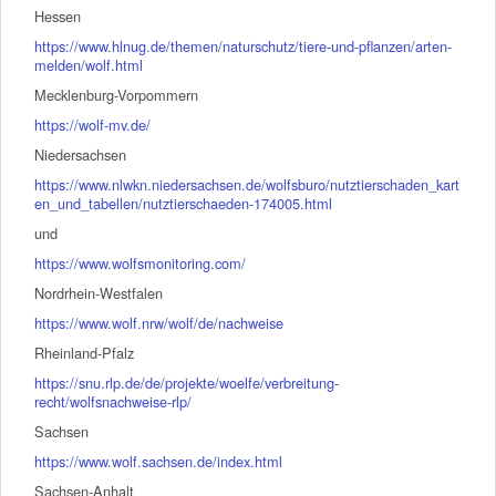
Hessen
https://www.hlnug.de/themen/naturschutz/tiere-und-pflanzen/arten-
melden/wolf.html
Mecklenburg-Vorpommern
https://wolf-mv.de/
Niedersachsen
https://www.nlwkn.niedersachsen.de/wolfsburo/nutztierschaden_kart
en_und_tabellen/nutztierschaeden-174005.html
und
https://www.wolfsmonitoring.com/
Nordrhein-Westfalen
https://www.wolf.nrw/wolf/de/nachweise
Rheinland-Pfalz
https://snu.rlp.de/de/projekte/woelfe/verbreitung-
recht/wolfsnachweise-rlp/
Sachsen
https://www.wolf.sachsen.de/index.html
Sachsen-Anhalt