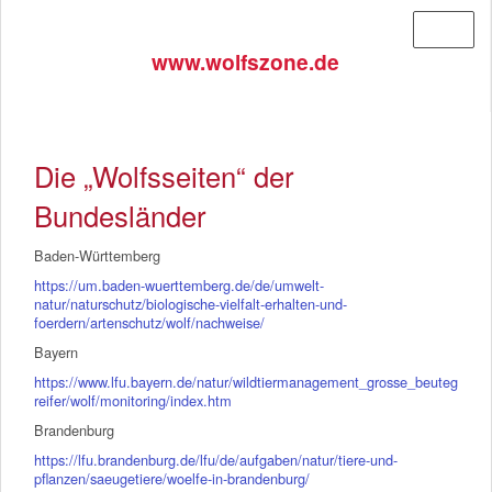
Menü
www.wolfszone.de
Die „Wolfsseiten“ der
Bundesländer
Baden-Württemberg
https://um.baden-wuerttemberg.de/de/umwelt-
natur/naturschutz/biologische-vielfalt-erhalten-und-
foerdern/artenschutz/wolf/nachweise/
Bayern
https://www.lfu.bayern.de/natur/wildtiermanagement_grosse_beuteg
reifer/wolf/monitoring/index.htm
Brandenburg
https://lfu.brandenburg.de/lfu/de/aufgaben/natur/tiere-und-
pflanzen/saeugetiere/woelfe-in-brandenburg/